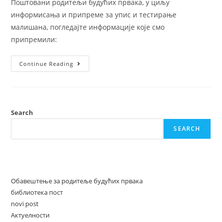
Поштовани родитељи будућих првака, у циљу
информисања и припреме за упис и тестирање
малишана, погледајте информације које смо
припремили:
Continue Reading
Search
SEARCH
Recent Posts
Обавештење за родитеље будућих првака
библиотека пост
novi post
Актуелности