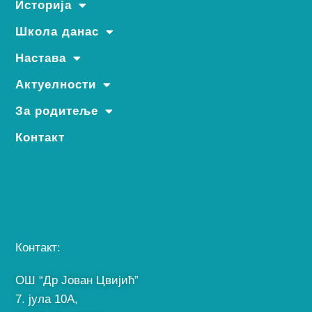
Историја
Школа данас
Настава
Актуелности
За родитеље
Контакт
Контакт:
ОШ “Др Јован Цвијић”
7. јула 10A,