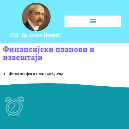
ОШ “Др Јован Цвијић”
Финансијски планови и
извештаји
Финансијски план 2025.год.