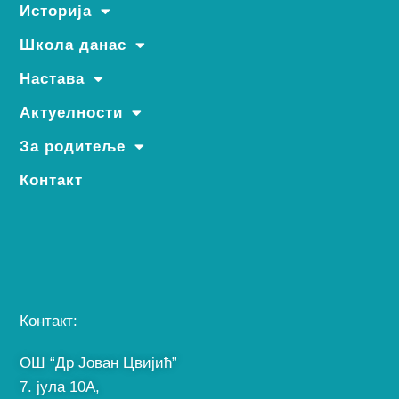
Историја
Школа данас
Настава
Актуелности
За родитеље
Контакт
Контакт:
ОШ “Др Јован Цвијић”
7. јула 10A,