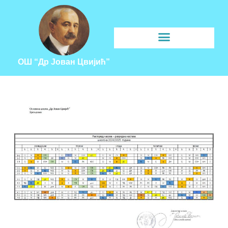
ОШ “Др Јован Цвијић”